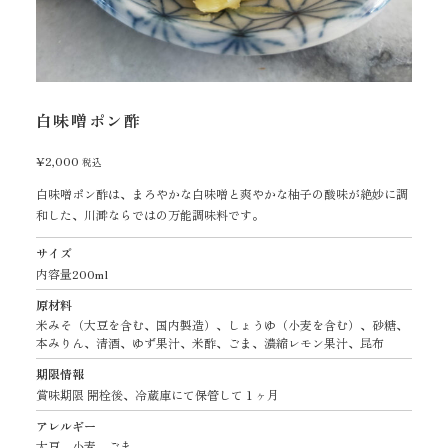
白味噌ポン酢
¥
2,000
税込
白味噌ポン酢は、まろやかな白味噌と爽やかな柚子の酸味が絶妙に調
和した、川溿ならではの万能調味料です。
サイズ
内容量200ml
原材料
米みそ（大豆を含む、国内製造）、しょうゆ（小麦を含む）、砂糖、
本みりん、清酒、ゆず果汁、米酢、ごま、濃縮レモン果汁、昆布
期限情報
賞味期限 開栓後、冷蔵庫にて保管して１ヶ月
アレルギー
大豆、小麦、ごま